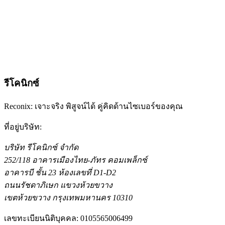
ขอรับการประเมิน PCI DSS
พูดคุย 30 นาที ไม่มีข้อผูกมัด
ปรึกษาผู้เชี่ยวชาญ
ดูบริการทั้งหมดของเรา
Reconix คือผู้เชี่ยวชาญการทดสอบเจาะระบบเชิงรุกที่เน้นการ
พิสูจน์ในประเทศไทย ให้บริการธุรกิจดิจิทัลภายใต้การกำกับ
ดูแลทุกขนาด
รีโคนิกซ์
Reconix: เจาะจริง พิสูจน์ได้ คู่คิดด้านไซเบอร์ของคุณ
ที่อยู่บริษัท
:
บริษัท รีโคนิกซ์ จำกัด
252/118 อาคารเมืองไทย-ภัทร คอมเพล็กซ์
อาคารบี ชั้น 23 ห้องเลขที่ D1-D2
ถนนรัชดาภิเษก แขวงห้วยขวาง
เขตห้วยขวาง กรุงเทพมหานคร 10310
เลขทะเบียนนิติบุคคล
:
0105565006499