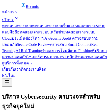
Reconix
หน้าแรก
บริการ
ทดสอบเจาะระบบ
ทดสอบเจาะระบบเว็บแอป
ทดสอบเจาะระบบ
แอปมือถือ
ทดสอบเจาะระบบเครือข่าย
ทดสอบเจาะระบบ
Cloud
ประเมินช่องโหว่ (VA)
Security Audit ตรวจสอบความ
ปลอดภัย
Secure Code Review
ตรวจสอบ Smart Contract
Red
Teaming
AI Red Teaming
จำลองการโจมตีแบบ Phishing
ที่ปรึกษา
ความปลอดภัยไซเบอร์
อบรมความตระหนักด้านความปลอดภัย
ดูบริการทั้งหมด
→
เกี่ยวกับเรา
ติดต่อเรา
บล็อก
EN
/
ไทย
บริการ Cybersecurity ครบวงจรสำหรับ
ธุรกิจยุคใหม่