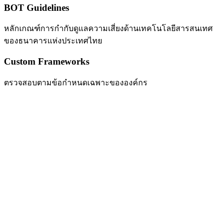
BOT Guidelines
หลักเกณฑ์การกำกับดูแลความเสี่ยงด้านเทคโนโลยีสารสนเทศ
ของธนาคารแห่งประเทศไทย
Custom Frameworks
ตรวจสอบตามข้อกำหนดเฉพาะขององค์กร
ปกป้องสินทรัพย์ดิจิทัลของคุณวันนี้
อย่ารอให้ถูกโจมตี ป้องกันระบบของคุณเชิงรุกด้วยบริการ
ทดสอบเจาะระบบและให้คำปรึกษาด้านความปลอดภัยไซเบอร์
จากผู้เชี่ยวชาญของเรา
รับคำปรึกษาฟรี
พูดคุย 30 นาที ไม่มีข้อผูกมัด
ดูบริการของเรา
ดูบริการทั้งหมดของเรา