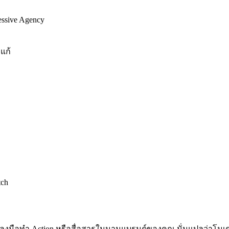
sive Agency
ีแก้
tch
้า ลงมือทำ Action หรือสื่อสารในนามแบรนด์ของคุณ นั่นแปลว่าโมเด