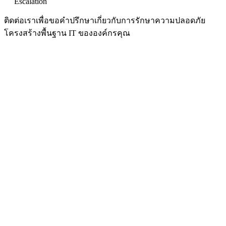
Escalation
ติดต่อเราเพื่อขอคำปรึกษาเกี่ยวกับการรักษาความปลอดภัย
โครงสร้างพื้นฐาน IT ขององค์กรคุณ
เมื่อ Hardware Wallet สร้างกุญแจที่เดาได้ ช่องโหว่
RNG ใน COLDCARD Firmware
6 สิงหาคม 2026
•
Reconix Team (Sorawish Laovakul)
ช่องโหว่ใน firmware COLDCARD ตั้งแต่ปี 2021 ทำให้ seed ถูก
สร้างจาก PRNG ที่คาดเดาได้ ปลายกรกฎาคม 2026 Bitcoin 594
BTC จากราว 500 wallet หายไปในไม่ถึง 30 นาที