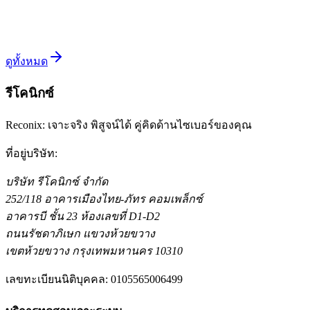
60137) เข้ากับฟีเจอร์ของ WordPress จนยกระดับจาก pre-auth ไป
เป็น RCE เต็มรูปแบบ
อ่านต่อ
ดูทั้งหมด
รีโคนิกซ์
Reconix: เจาะจริง พิสูจน์ได้ คู่คิดด้านไซเบอร์ของคุณ
ที่อยู่บริษัท
:
บริษัท รีโคนิกซ์ จำกัด
252/118 อาคารเมืองไทย-ภัทร คอมเพล็กซ์
อาคารบี ชั้น 23 ห้องเลขที่ D1-D2
ถนนรัชดาภิเษก แขวงห้วยขวาง
เขตห้วยขวาง กรุงเทพมหานคร 10310
เลขทะเบียนนิติบุคคล
:
0105565006499