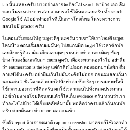
lab นั้นแหละครับ บางอย่างอาจจะต้องไป search หาบ้าง เออ ลืม
บอก ในระหว่างการสอบสามารถใช้ได้หมดเลยครับ ทั้ง search
Google ใช้ AI อย่าทำอะไรที่เป็นการโกงก็พอ ในระหว่างการ
สอบไม่มี proctor ครับ
ในตอนเริ่มสอบให้ดู target ดีๆ นะครับ ว่าเขาให้เราโจมตี target
ไหนบ้าง ตอนเริ่มสอบผมมึนๆ ไปสแกนผิด target ใช้เวลาซักพัก
เลยถึงจะรู้ตัวว่าผิด เสียเวลาสุดๆ ระหว่างทำอาจจะติดๆ ขัดๆ
บ้าง ก็ลองย้อนกลับมา enum ดูครับ เผื่อจะพลาดอะไรไป อย่าลืม
ว่า enumeration is the key แต่ถ้าคิดไม่ออก ลองออกมานั่งพัก ดื่ม
กาแฟได้นะครับ อย่าฝืนเกินไปมันจะคิดไม่ออก ตอนผมสอบก็มา
นอนเล่น 2 ชั่วโมงแล้วค่อยไปนั่งทำต่อ ซึ่งจริงๆ การสอบครั้งนี้
ใช้เวลาเยอะกว่าที่คิดครับ ผมใช้เวลาสอบไปทั้งหมดประมาณ
12 ชั่วโมง พอโจมตีจนจบแล้วก็ไล่เก็บ evidence ครับ ทวนว่าเรา
ทำอะไรไปบ้าง ได้เก็บผลลัพธ์มามั้ย พอคิดว่าครบแล้วก็นอนพัก
ครับ ค่อยตื่นมา ทำ report ต่อตอนเช้า
ซึ่งตัว report ถ้าเราจดมาดี capture screenshot มาครบก็ใช้เวลาทำ
ไม่นานครับ ส่วนตัวผมก็เขียนเป็นขั้นตอนเลยครับ ว่าหลังจากได้