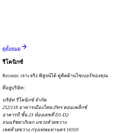
วิเคราะห์ wp2shell exploit chain ที่เชื่อม Batch API Route
Confusion (CVE-2026-63030) กับ SQL injection (CVE-2026-
60137) เข้ากับฟีเจอร์ของ WordPress จนยกระดับจาก pre-auth ไป
เป็น RCE เต็มรูปแบบ
อ่านต่อ
ดูทั้งหมด
รีโคนิกซ์
Reconix: เจาะจริง พิสูจน์ได้ คู่คิดด้านไซเบอร์ของคุณ
ที่อยู่บริษัท
:
บริษัท รีโคนิกซ์ จำกัด
252/118 อาคารเมืองไทย-ภัทร คอมเพล็กซ์
อาคารบี ชั้น 23 ห้องเลขที่ D1-D2
ถนนรัชดาภิเษก แขวงห้วยขวาง
เขตห้วยขวาง กรุงเทพมหานคร 10310