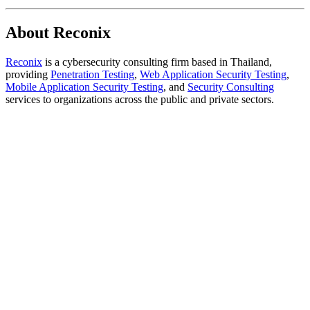
About Reconix
Reconix
is a cybersecurity consulting firm based in Thailand,
providing
Penetration Testing
,
Web Application Security Testing
,
Mobile Application Security Testing
, and
Security Consulting
services to organizations across the public and private sectors.
เมื่อ Hardware Wallet สร้างกุญแจที่เดาได้ ช่องโหว่
RNG ใน COLDCARD Firmware
6 สิงหาคม 2026
•
Reconix Team (Sorawish Laovakul)