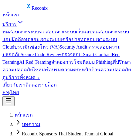
Reconix
หน้าแรก
บริการ
ทดสอบเจาะระบบ
ทดสอบเจาะระบบเว็บแอป
ทดสอบเจาะระบบ
แอปมือถือ
ทดสอบเจาะระบบเครือข่าย
ทดสอบเจาะระบบ
Cloud
ประเมินช่องโหว่ (VA)
Security Audit ตรวจสอบความ
ปลอดภัย
Secure Code Review
ตรวจสอบ Smart Contract
Red
Teaming
AI Red Teaming
จำลองการโจมตีแบบ Phishing
ที่ปรึกษา
ความปลอดภัยไซเบอร์
อบรมความตระหนักด้านความปลอดภัย
ดูบริการทั้งหมด
→
เกี่ยวกับเรา
ติดต่อเรา
บล็อก
EN
/
ไทย
หน้าแรก
บทความ
Reconix Sponsors Thai Student Team at Global