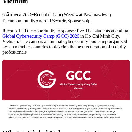
Vietnam
6 มีนาคม 2026
•
Reconix Team (Weerawat Pawanawiwat)
Event
Community
Android Security
Sponsorship
Reconix had the opportunity to sponsor five Thai students attending
Global Cybersecurity Camp (GCC) 2026
in Ho Chi Minh City,
Vietnam. The camp is an annual cybersecurity bootcamp organized
by ten member countries to develop the next generation of security
professionals.