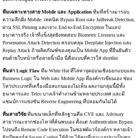
ทีมเฉพาะทางสาย Mobile และ Application
ทีมที่สร้างมารอบ
ความลึกฝั่ง Mobile: เทคนิค Bypass Root และ Jailbreak Detection,
ผ่าน SSL Pinning และเจาะ End-to-End Encryption ในแอป
ธนาคารจริง เจ้าที่แข็งสุดยังทดสอบ Biometric Liveness และ
Presentation Attack Detection ครอบคลุม Deepfake Injection และ
Replay Attack ถ้าผลิตภัณฑ์ของคุณเป็น Mobile App ที่ยืนยันตัว
ตนด้วยใบหน้าหรือลายนิ้วมือ นี่คือแบบที่ควรใส่ shortlist
ทีมล่า Logic Flaw
ทีม White Hat ที่ไล่หาจุดอ่อนเชิงออกแบบและ
Business Logic ใน Web และ Mobile App ที่องค์กรเขียนเอง ช่อง
โหว่ประเภทที่เครื่องมือสแกนมองไม่เห็น ผลงานกลุ่มนี้มีทั้ง
ธนาคารและ Telco บางเจ้าทำงานข้ามหลายประเทศ และมี
แชมป์การแข่งขัน Reverse Engineering ที่ปลอมกันไม่ได้
ทีมสายวิจัย
ทีมขนาดเล็กที่หลักฐานคือ CVE และ Advisory
สาธารณะจากช่องโหว่ที่ค้นพบเอง ตั้งแต่ Authentication Bypass
ไปจนถึง Remote Code Execution ในซอฟต์แวร์องค์กร หลายเจ้า
ยังเปิดคอร์ส Secure Coding ให้ด้วย ได้คนที่เจาะแอปมาเป็นคน