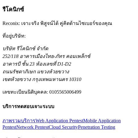
รีโคนิกซ์
Reconix: เจาะจริง พิสูจน์ได้ คู่คิดด้านไซเบอร์ของคุณ
ที่อยู่บริษัท
:
บริษัท รีโคนิกซ์ จำกัด
252/118 อาคารเมืองไทย-ภัทร คอมเพล็กซ์
อาคารบี ชั้น 23 ห้องเลขที่ D1-D2
ถนนรัชดาภิเษก แขวงห้วยขวาง
เขตห้วยขวาง กรุงเทพมหานคร 10310
เลขทะเบียนนิติบุคคล
:
0105565006499
บริการทดสอบเจาะระบบ
ภาพรวมบริการ
Web Application Pentest
Mobile Application
Pentest
Network Pentest
Cloud Security
Penetration Testing