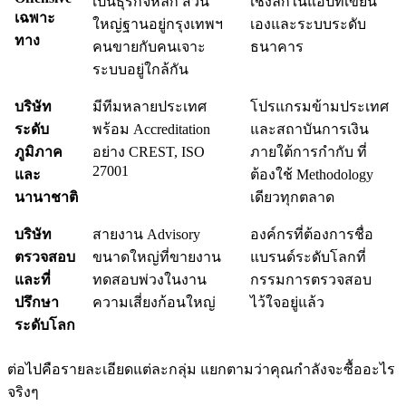
เป็นธุรกิจหลัก ส่วน
เชิงลึกในแอปที่เขียน
เฉพาะ
ใหญ่ฐานอยู่กรุงเทพฯ
เองและระบบระดับ
ทาง
คนขายกับคนเจาะ
ธนาคาร
ระบบอยู่ใกล้กัน
บริษัท
มีทีมหลายประเทศ
โปรแกรมข้ามประเทศ
ระดับ
พร้อม Accreditation
และสถาบันการเงิน
ภูมิภาค
อย่าง CREST, ISO
ภายใต้การกำกับ ที่
27001
และ
ต้องใช้ Methodology
นานาชาติ
เดียวทุกตลาด
บริษัท
สายงาน Advisory
องค์กรที่ต้องการชื่อ
ตรวจสอบ
ขนาดใหญ่ที่ขายงาน
แบรนด์ระดับโลกที่
และที่
ทดสอบพ่วงในงาน
กรรมการตรวจสอบ
ปรึกษา
ความเสี่ยงก้อนใหญ่
ไว้ใจอยู่แล้ว
ระดับโลก
ต่อไปคือรายละเอียดแต่ละกลุ่ม แยกตามว่าคุณกำลังจะซื้ออะไร
จริงๆ