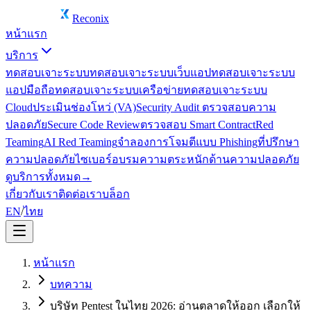
Reconix
หน้าแรก
บริการ
ทดสอบเจาะระบบ
ทดสอบเจาะระบบเว็บแอป
ทดสอบเจาะระบบ
แอปมือถือ
ทดสอบเจาะระบบเครือข่าย
ทดสอบเจาะระบบ
Cloud
ประเมินช่องโหว่ (VA)
Security Audit ตรวจสอบความ
ปลอดภัย
Secure Code Review
ตรวจสอบ Smart Contract
Red
Teaming
AI Red Teaming
จำลองการโจมตีแบบ Phishing
ที่ปรึกษา
ความปลอดภัยไซเบอร์
อบรมความตระหนักด้านความปลอดภัย
ดูบริการทั้งหมด
→
เกี่ยวกับเรา
ติดต่อเรา
บล็อก
EN
/
ไทย
หน้าแรก
บทความ
บริษัท Pentest ในไทย 2026: อ่านตลาดให้ออก เลือกให้