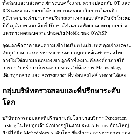
ทั้งก่อนและหลังเจาะเข้าระบบครั้งแรก, ความปลอดภัย OT และ
ICS และงานทดสอบให้ธนาคารและสถาบันการเงินระดับ
ภูมิภาค บางเจ้าประกาศปริมาณงานทดสอบหลักหมื่นชั่วโมงต่อ
ปีทั่วภูมิภาค และทีมที่ปรึกษามีส่วนร่วมพัฒนามาตรฐานอย่าง
แนวทางทดสอบความปลอดภัย Mobile ของ OWASP
จุดแลกคือราคาและความเข้าใจบริบทในประเทศ คุณจ่ายเรตระ
ดับภูมิภาค และการทำรายงานตามกฎเกณฑ์เฉพาะของไทย
อาจไม่ใช่สนามถนัดของเขา ลูกค้าที่เหมาะคือองค์กรภายใต้
การกำกับหรือองค์กรหลายประเทศ ที่ต้องการ Methodology
เดียวทุกตลาด และ Accreditation ที่หย่อนลงไฟล์ Vendor ได้เลย
กลุ่มบริษัทตรวจสอบและที่ปรึกษาระดับ
โลก
บริษัทตรวจสอบและที่ปรึกษาระดับโลกขายบริการ Penetration
Testing ในไทยทุกเจ้า มักพ่วงอยู่ในงาน Risk Advisory ก้อนใหญ่
สิ่งที่ได้คือ Methodology ระดับโลก ชื่อที่กรรมการตรวจสอบของ