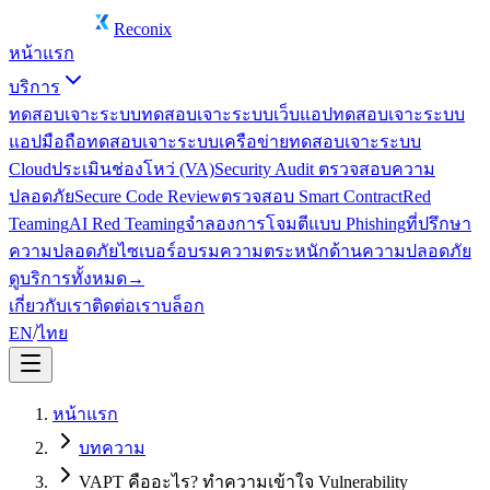
Reconix
หน้าแรก
บริการ
ทดสอบเจาะระบบ
ทดสอบเจาะระบบเว็บแอป
ทดสอบเจาะระบบ
แอปมือถือ
ทดสอบเจาะระบบเครือข่าย
ทดสอบเจาะระบบ
Cloud
ประเมินช่องโหว่ (VA)
Security Audit ตรวจสอบความ
ปลอดภัย
Secure Code Review
ตรวจสอบ Smart Contract
Red
Teaming
AI Red Teaming
จำลองการโจมตีแบบ Phishing
ที่ปรึกษา
ความปลอดภัยไซเบอร์
อบรมความตระหนักด้านความปลอดภัย
ดูบริการทั้งหมด
→
เกี่ยวกับเรา
ติดต่อเรา
บล็อก
EN
/
ไทย
หน้าแรก
บทความ
VAPT คืออะไร? ทำความเข้าใจ Vulnerability