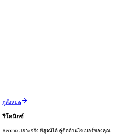
อ่านต่อ
แกะ Exploit Chain ของช่องโหว่ wp2shell:
WordPress RCE ที่ถูกพบโดย GPT5.6
25 กรกฎาคม 2026
•
Reconix Team (Natsasit Jirathammanuwat)
วิเคราะห์ wp2shell exploit chain ที่เชื่อม Batch API Route
Confusion (CVE-2026-63030) กับ SQL injection (CVE-2026-
60137) เข้ากับฟีเจอร์ของ WordPress จนยกระดับจาก pre-auth ไป
เป็น RCE เต็มรูปแบบ
อ่านต่อ
ดูทั้งหมด
รีโคนิกซ์
Reconix: เจาะจริง พิสูจน์ได้ คู่คิดด้านไซเบอร์ของคุณ