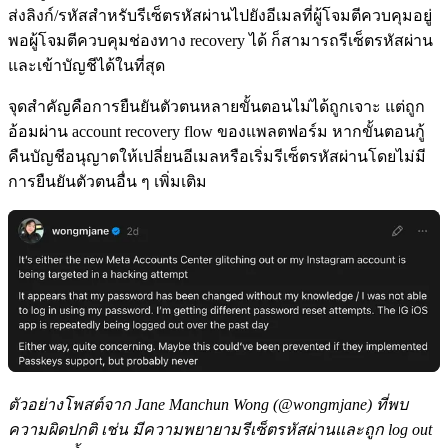
ส่งลิงก์/รหัสสำหรับรีเซ็ตรหัสผ่านไปยังอีเมลที่ผู้โจมตีควบคุมอยู่
พอผู้โจมตีควบคุมช่องทาง recovery ได้ ก็สามารถรีเซ็ตรหัสผ่าน
และเข้าบัญชีได้ในที่สุด
จุดสำคัญคือการยืนยันตัวตนหลายขั้นตอนไม่ได้ถูกเจาะ แต่ถูก
อ้อมผ่าน account recovery flow ของแพลตฟอร์ม หากขั้นตอนกู้
คืนบัญชีอนุญาตให้เปลี่ยนอีเมลหรือเริ่มรีเซ็ตรหัสผ่านโดยไม่มี
การยืนยันตัวตนอื่น ๆ เพิ่มเติม
ตัวอย่างโพสต์จาก Jane Manchun Wong (@wongmjane) ที่พบ
ความผิดปกติ เช่น มีความพยายามรีเซ็ตรหัสผ่านและถูก log out