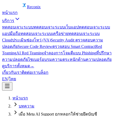
Reconix
หน้าแรก
บริการ
ทดสอบเจาะระบบ
ทดสอบเจาะระบบเว็บแอป
ทดสอบเจาะระบบ
แอปมือถือ
ทดสอบเจาะระบบเครือข่าย
ทดสอบเจาะระบบ
Cloud
ประเมินช่องโหว่ (VA)
Security Audit ตรวจสอบความ
ปลอดภัย
Secure Code Review
ตรวจสอบ Smart Contract
Red
Teaming
AI Red Teaming
จำลองการโจมตีแบบ Phishing
ที่ปรึกษา
ความปลอดภัยไซเบอร์
อบรมความตระหนักด้านความปลอดภัย
ดูบริการทั้งหมด
→
เกี่ยวกับเรา
ติดต่อเรา
บล็อก
EN
/
ไทย
หน้าแรก
บทความ
เมื่อ Meta AI Support ถูกหลอกให้ช่วยยึดบัญชี