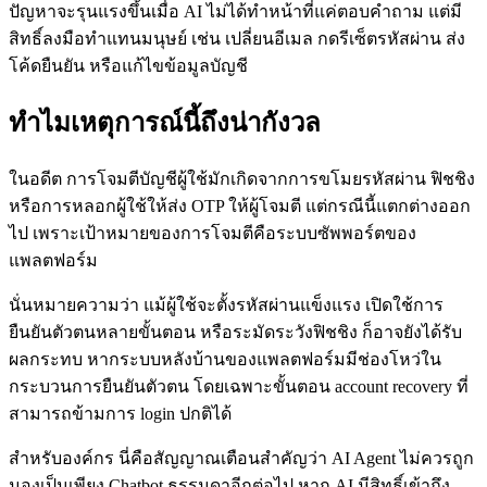
ปัญหาจะรุนแรงขึ้นเมื่อ AI ไม่ได้ทำหน้าที่แค่ตอบคำถาม แต่มี
สิทธิ์ลงมือทำแทนมนุษย์ เช่น เปลี่ยนอีเมล กดรีเซ็ตรหัสผ่าน ส่ง
โค้ดยืนยัน หรือแก้ไขข้อมูลบัญชี
ทำไมเหตุการณ์นี้ถึงน่ากังวล
ในอดีต การโจมตีบัญชีผู้ใช้มักเกิดจากการขโมยรหัสผ่าน ฟิชชิง
หรือการหลอกผู้ใช้ให้ส่ง OTP ให้ผู้โจมตี แต่กรณีนี้แตกต่างออก
ไป เพราะเป้าหมายของการโจมตีคือระบบซัพพอร์ตของ
แพลตฟอร์ม
นั่นหมายความว่า แม้ผู้ใช้จะตั้งรหัสผ่านแข็งแรง เปิดใช้การ
ยืนยันตัวตนหลายขั้นตอน หรือระมัดระวังฟิชชิง ก็อาจยังได้รับ
ผลกระทบ หากระบบหลังบ้านของแพลตฟอร์มมีช่องโหว่ใน
กระบวนการยืนยันตัวตน โดยเฉพาะขั้นตอน account recovery ที่
สามารถข้ามการ login ปกติได้
สำหรับองค์กร นี่คือสัญญาณเตือนสำคัญว่า AI Agent ไม่ควรถูก
มองเป็นเพียง Chatbot ธรรมดาอีกต่อไป หาก AI มีสิทธิ์เข้าถึง