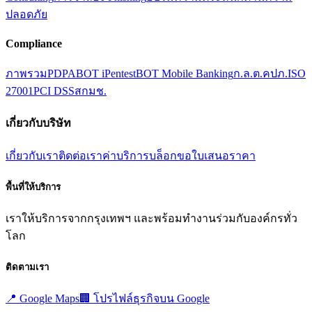
ปลอดภัย
Compliance
ภาพรวม
PDPA
BOT iPentest
BOT Mobile Banking
ก.ล.ต.
คปภ.
ISO
27001
PCI DSS
สกมช.
เกี่ยวกับบริษัท
เกี่ยวกับเรา
ติดต่อเรา
ค่าบริการ
บล็อก
ขอใบเสนอราคา
พื้นที่ให้บริการ
เราให้บริการจากกรุงเทพฯ และพร้อมทำงานร่วมกับองค์กรทั่ว
โลก
ติดตามเรา
📍
Google Maps
🏢
โปรไฟล์ธุรกิจบน Google