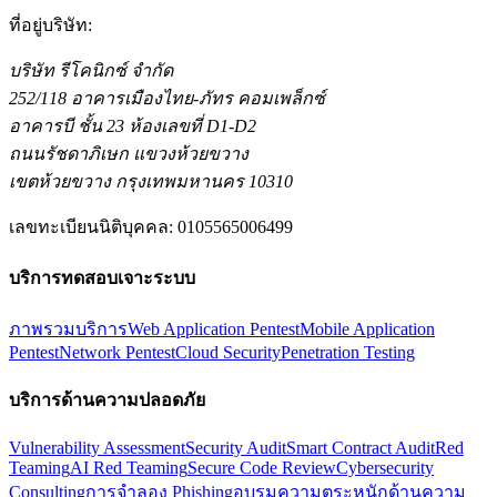
ที่อยู่บริษัท
:
บริษัท รีโคนิกซ์ จำกัด
252/118 อาคารเมืองไทย-ภัทร คอมเพล็กซ์
อาคารบี ชั้น 23 ห้องเลขที่ D1-D2
ถนนรัชดาภิเษก แขวงห้วยขวาง
เขตห้วยขวาง กรุงเทพมหานคร 10310
เลขทะเบียนนิติบุคคล
:
0105565006499
บริการทดสอบเจาะระบบ
ภาพรวมบริการ
Web Application Pentest
Mobile Application
Pentest
Network Pentest
Cloud Security
Penetration Testing
บริการด้านความปลอดภัย
Vulnerability Assessment
Security Audit
Smart Contract Audit
Red
Teaming
AI Red Teaming
Secure Code Review
Cybersecurity
Consulting
การจำลอง Phishing
อบรมความตระหนักด้านความ