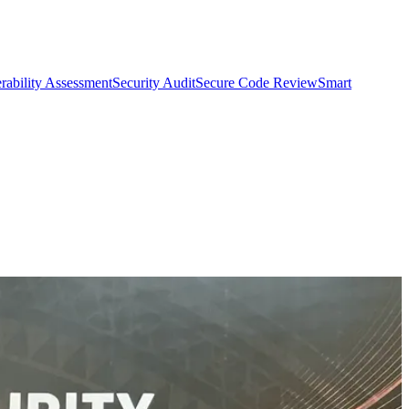
rability Assessment
Security Audit
Secure Code Review
Smart