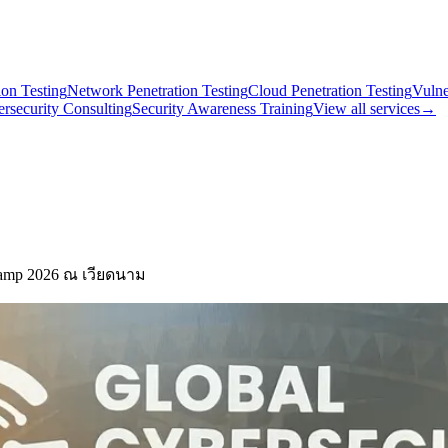
on Testing
Network Penetration Testing
Cloud Penetration Testing
Vulne
rsecurity Consulting
Security Awareness Training
View all services
→
Camp 2026 ณ เวียดนาม