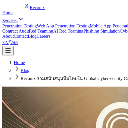
Reconix
Home
Services
Penetration Testing
Web App Penetration Testing
Mobile App Penetrati
Contract Audit
Red Teaming
AI Red Teaming
Phishing Simulation
Cybe
About
Contact
Blog
Careers
EN
/
ไทย
Home
Blog
Reconix ร่วมสนับสนุนทีมไทยใน Global Cybersecurity 