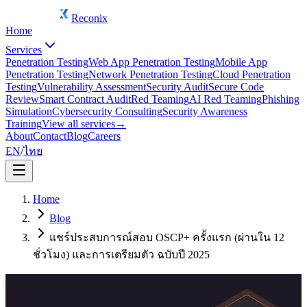
Reconix
Home
Services
Penetration Testing
Web App Penetration Testing
Mobile App
Penetration Testing
Network Penetration Testing
Cloud Penetration
Testing
Vulnerability Assessment
Security Audit
Secure Code
Review
Smart Contract Audit
Red Teaming
AI Red Teaming
Phishing
Simulation
Cybersecurity Consulting
Security Awareness
Training
View all services
→
About
Contact
Blog
Careers
EN
/
ไทย
Home
Blog
แชร์ประสบการณ์สอบ OSCP+ ครั้งแรก (ผ่านใน 12
ชั่วโมง) และการเตรียมตัว ฉบับปี 2025