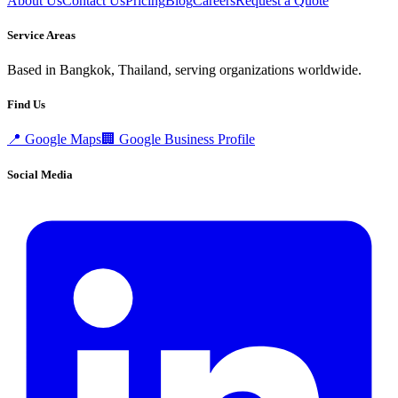
About Us
Contact Us
Pricing
Blog
Careers
Request a Quote
Service Areas
Based in Bangkok, Thailand, serving organizations worldwide.
Find Us
📍
Google Maps
🏢
Google Business Profile
Social Media