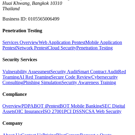
Huai Khwang, Bangkok 10310
Thailand
Business ID
:
0105565006499
Penetration Testing
Services Overview
Web Application Pentest
Mobile Application
Pentest
Network Pentest
Cloud Security
Penetration Testing
Security Services
Vulnerability Assessment
Security Audit
Smart Contract Audit
Red
Teaming
AI Red Teaming
Secure Code Review
Cybersecurity
Consulting
Phishing Simulation
Security Awareness Training
Compliance
Overview
PDPA
BOT iPentest
BOT Mobile Banking
SEC Digital
Assets
OIC Insurance
ISO 27001
PCI DSS
NCSA Web Security
Company