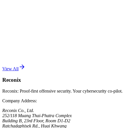
แกะ Exploit Chain ของช่องโหว่ wp2shell:
WordPress RCE ที่ถูกพบโดย GPT5.6
July 25, 2026
•
Reconix Team (Natsasit Jirathammanuwat)
วิเคราะห์ wp2shell exploit chain ที่เชื่อม Batch API Route
Confusion (CVE-2026-63030) กับ SQL injection (CVE-2026-
60137) เข้ากับฟีเจอร์ของ WordPress จนยกระดับจาก pre-auth ไป
เป็น RCE เต็มรูปแบบ
Read More
View All
Reconix
Reconix: Proof-first offensive security. Your cybersecurity co-pilot.
Company Address
:
Reconix Co., Ltd.
252/118 Muang Thai-Phatra Complex
Building B, 23rd Floor, Room D1-D2
Ratchadaphisek Rd., Huai Khwang