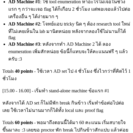
AD Machine #1
: ใช้ tool enumeration หาอะไรไม่เจอในช่วง
แรก ๆ กว่าจะเจอ flag ได้ก็เกือบ 2 ชั่วโมง แต่พอเจอแล้วไปต่อ
เครื่องอื่น ๆ ได้ง่ายมาก ๆ
AD Machine #2
: โจทย์แอบ tricky นิด ๆ ต้อง research tool ใหม่
ที่ไม่เคยเห็นใน lab มานิดหน่อย หลังจากลองใช้ไม่นานก็ได้
flag
AD Machine #3
: หลังจากทำ AD Machine 2 ได้ ลอง
enumeration เพิ่มสักหน่อย ข้อนี้ก็แทบจะให้คะแนนฟรี ๆ แล้ว
ครับ :3
Totals
40 points
- ใช้เวลา AD set ไป 4 ชั่วโมง ซึ่งไวกว่าที่คิดไว้ 1
ชั่วโมง
[15.00 - 16.00] - เริ่มทำ stand-alone machine ข้อแรก #1
หลังจากได้ AD set ก็ไม่มีพัก break กินข้าว เริ่มทำข้อต่อไปต่อ
เลย ใช้เวลาไม่นานมากก็ได้ทั้ง local และ proof flag
Totals
60 points
- พอมาถึงตอนนี้ได้มา 60 คะแนน เริ่มสบายใจ
ขึ้นมาละ :3 เลยขอ proctor พัก break ไปกินข้าวสักแปบ แล้วค่อย