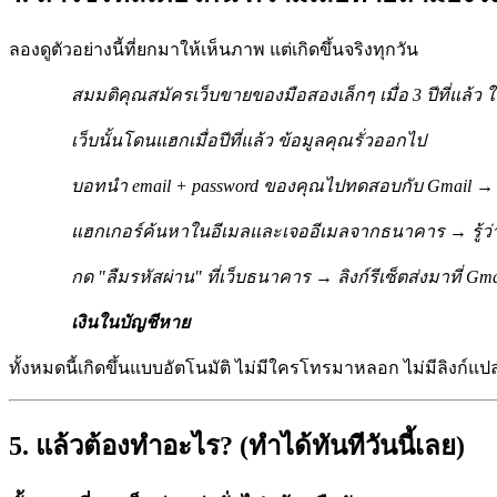
ลองดูตัวอย่างนี้ที่ยกมาให้เห็นภาพ แต่เกิดขึ้นจริงทุกวัน
สมมติคุณสมัครเว็บขายของมือสองเล็กๆ เมื่อ 3 ปีที่แล้ว ใ
เว็บนั้นโดนแฮกเมื่อปีที่แล้ว ข้อมูลคุณรั่วออกไป
บอทนำ email + password ของคุณไปทดสอบกับ Gmail → เ
แฮกเกอร์ค้นหาในอีเมลและเจออีเมลจากธนาคาร → รู้ว
กด "ลืมรหัสผ่าน" ที่เว็บธนาคาร → ลิงก์รีเซ็ตส่งมาที่ Gma
เงินในบัญชีหาย
ทั้งหมดนี้เกิดขึ้นแบบอัตโนมัติ ไม่มีใครโทรมาหลอก ไม่มีลิงก์แปล
5. แล้วต้องทำอะไร? (ทำได้ทันทีวันนี้เลย)