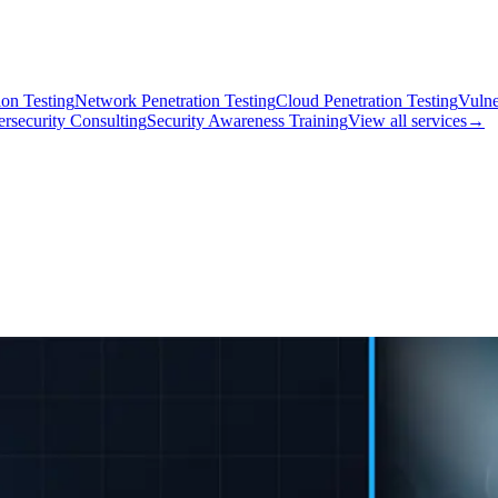
on Testing
Network Penetration Testing
Cloud Penetration Testing
Vulne
rsecurity Consulting
Security Awareness Training
View all services
→