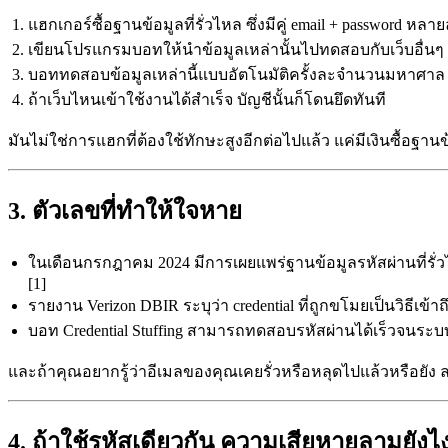
แฮกเกอร์ซื้อฐานข้อมูลที่รั่วไหล ซึ่งมีคู่ email + password หลา
เขียนโปรแกรมบอทให้นำข้อมูลเหล่านั้นไปทดสอบกับเว็บอื่นๆ 
บอททดสอบข้อมูลเหล่านี้แบบอัตโนมัติครั้งละจำนวนมหาศาล 
ถ้าเว็บไหนเข้าใช้งานได้สำเร็จ บัญชีนั้นก็โดนยึดทันที
มันไม่ใช่การแฮกที่ต้องใช้ทักษะสูงอีกต่อไปแล้ว แค่มีเงินซื้อฐ
3. ตัวเลขที่ทำให้ใจหาย
ในเดือนกรกฎาคม 2024 มีการเผยแพร่ฐานข้อมูลรหัสผ่านที่รั่ว
[1]
รายงาน Verizon DBIR ระบุว่า credential ที่ถูกขโมยเป็นวิธีเข
บอท Credential Stuffing สามารถทดสอบรหัสผ่านได้เร็วจนระ
และถ้าคุณอยากรู้ว่าอีเมลของคุณเคยรั่วหรือหลุดไปแล้วหรือยัง ลอ
4. ถ้าใช้รหัสเดียวกัน ความเสียหายลามยังไ