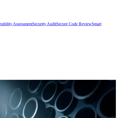
rability Assessment
Security Audit
Secure Code Review
Smart