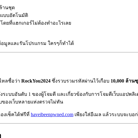
ยล้านชุด
แบบอัตโนมัติ
โดยที่แฮกเกอร์ไม่ต้องทำอะไรเลย
านข้อมูลและรันโปรแกรม ใครๆก็ทำได้
ไหลชื่อว่า
RockYou2024
ซึ่งรวบรวมรหัสผ่านไว้เกือบ
10,000 ล้านช
้าถึงระบบอันดับ 1 ของผู้โจมตี และเกี่ยวข้องกับการโจมตีเว็บแอปพล
บบของเว็บหลายแห่งตรวจไม่ทัน
งเช็คได้ฟรีที่
haveibeenpwned.com
เพียงใส่อีเมล แล้วระบบจะบอก
ง