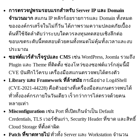
การตรวจปูพรมรอบแรกสำหรับ Server IP และ Domain
จำนวนมาก
สแกน IP หลักร้อยรายการและ Domain ทั้งหมด
ขององค์กรเสร็จในไม่กี่วัน ได้ภาพรวมความปลอดภัยเบื้อง
ต้นที่ใช้จัดลำดับว่าระบบใดควรลงทุนทดสอบเชิงลึกต่อ
ขอบเขตระดับนี้ทดสอบด้วยคนทั้งหมดไม่คุ้มทั้งเวลาและงบ
ประมาณ
ซอฟต์แวร์สำเร็จรูปและ CMS
เช่น WordPress, Joomla รวมถึง
Plugin และ Theme ที่ติดตั้ง ช่องโหว่ของซอฟต์แวร์กลุ่มนี้มี
CVE บันทึกไว้ครบ เครื่องมือสแกนตรวจพบได้ตรงตัว
Library และ Framework ที่ล้าสมัย
กรณีอย่าง Log4Shell
(CVE-2021-44228) คือตัวอย่างที่เครื่องมือสแกนตรวจพบได้
ทั่วทั้งองค์กรภายในวันเดียว เร็วกว่าการไล่ตรวจด้วยคน
หลายเท่า
Misconfiguration
เช่น Port ที่เปิดเกินจำเป็น Default
Credentials, TLS เวอร์ชันเก่า, Security Header ที่ขาด และสิทธิ์
Cloud Storage ที่ตั้งค่าผิด
Patch ที่ขาดหายไป
ทั่วทั้ง Server และ Workstation จำนวน