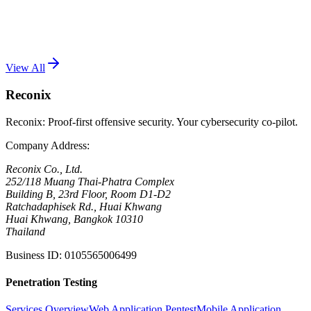
60137) เข้ากับฟีเจอร์ของ WordPress จนยกระดับจาก pre-auth ไป
เป็น RCE เต็มรูปแบบ
Read More
View All
Reconix
Reconix: Proof-first offensive security. Your cybersecurity co-pilot.
Company Address
:
Reconix Co., Ltd.
252/118 Muang Thai-Phatra Complex
Building B, 23rd Floor, Room D1-D2
Ratchadaphisek Rd., Huai Khwang
Huai Khwang, Bangkok 10310
Thailand
Business ID
:
0105565006499
Penetration Testing
Services Overview
Web Application Pentest
Mobile Application