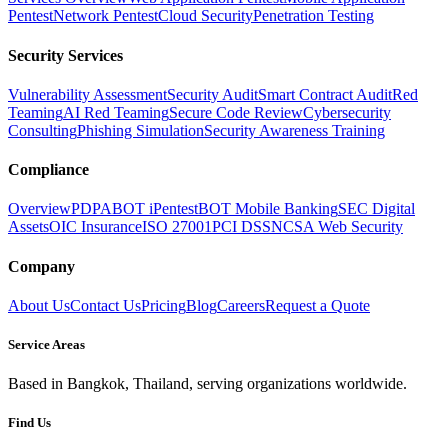
Pentest
Network Pentest
Cloud Security
Penetration Testing
Security Services
Vulnerability Assessment
Security Audit
Smart Contract Audit
Red
Teaming
AI Red Teaming
Secure Code Review
Cybersecurity
Consulting
Phishing Simulation
Security Awareness Training
Compliance
Overview
PDPA
BOT iPentest
BOT Mobile Banking
SEC Digital
Assets
OIC Insurance
ISO 27001
PCI DSS
NCSA Web Security
Company
About Us
Contact Us
Pricing
Blog
Careers
Request a Quote
Service Areas
Based in Bangkok, Thailand, serving organizations worldwide.
Find Us