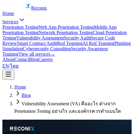
Reconix
Home
Services
Penetration Testing
Web App Penetration Testing
Mobile App
Penetration Testing
Network Penetration Testing
Cloud Penetration
Testing
Vulnerability Assessment
Security Audit
Secure Code
Review
Smart Contract Audit
Red Teaming
AI Red Teaming
Phishing
Simulation
Cybersecurity Consulting
Security Awareness
Training
View all services
→
About
Contact
Blog
Careers
EN
/
ไทย
Home
Blog
Vulnerability Assessment (VA) คืออะไร ต่างจาก
Penetration Testing อย่างไร และองค์กรควรทำแบบใด