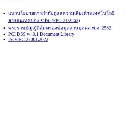
แนวนโยบายการกำกับดูแลความเสี่ยงด้านเทคโนโลยี
สารสนเทศของ ธปท. (FPG 21/2562)
พระราชบัญญัติคุ้มครองข้อมูลส่วนบุคคล พ.ศ. 2562
PCI DSS v4.0.1 Document Library
ISO/IEC 27001:2022
เมื่อ Hardware Wallet สร้างกุญแจที่เดาได้ ช่องโหว่
RNG ใน COLDCARD Firmware
August 6, 2026
•
Reconix Team (Sorawish Laovakul)
ช่องโหว่ใน firmware COLDCARD ตั้งแต่ปี 2021 ทำให้ seed ถูก