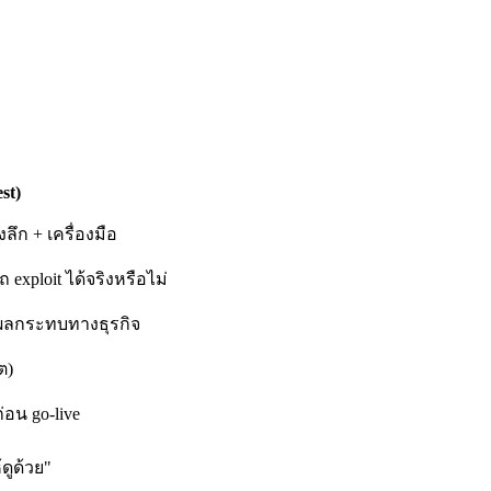
st)
ลึก + เครื่องมือ
xploit ได้จริงหรือไม่
ผลกระทบทางธุรกิจ
ต)
่อน go-live
ดูด้วย"