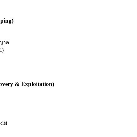
ping)
ุญาต
1)
overy & Exploitation)
clei