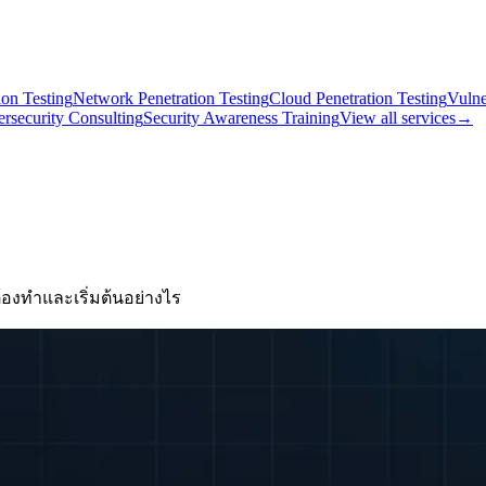
on Testing
Network Penetration Testing
Cloud Penetration Testing
Vulne
rsecurity Consulting
Security Awareness Training
View all services
→
องทำและเริ่มต้นอย่างไร