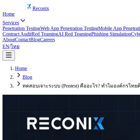
Reconix
Home
Services
Penetration Testing
Web App Penetration Testing
Mobile App Penetrati
Contract Audit
Red Teaming
AI Red Teaming
Phishing Simulation
Cybe
About
Contact
Blog
Careers
EN
/
ไทย
Home
Blog
ทดสอบเจาะระบบ (Pentest) คืออะไร? ทำไมองค์กรไทยต้