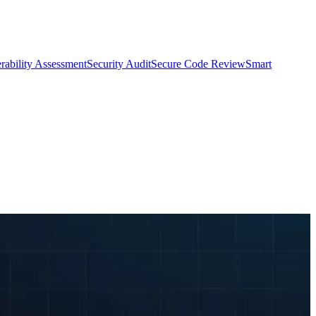
rability Assessment
Security Audit
Secure Code Review
Smart