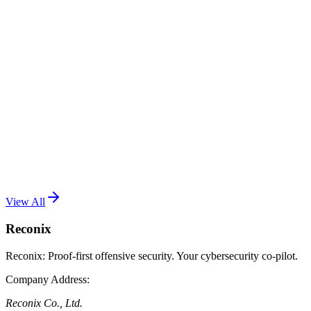
Read More
แกะ Exploit Chain ของช่องโหว่ wp2shell:
WordPress RCE ที่ถูกพบโดย GPT5.6
July 25, 2026
•
Reconix Team (Natsasit Jirathammanuwat)
วิเคราะห์ wp2shell exploit chain ที่เชื่อม Batch API Route
Confusion (CVE-2026-63030) กับ SQL injection (CVE-2026-
60137) เข้ากับฟีเจอร์ของ WordPress จนยกระดับจาก pre-auth ไป
เป็น RCE เต็มรูปแบบ
Read More
View All
Reconix
Reconix: Proof-first offensive security. Your cybersecurity co-pilot.
Company Address
:
Reconix Co., Ltd.