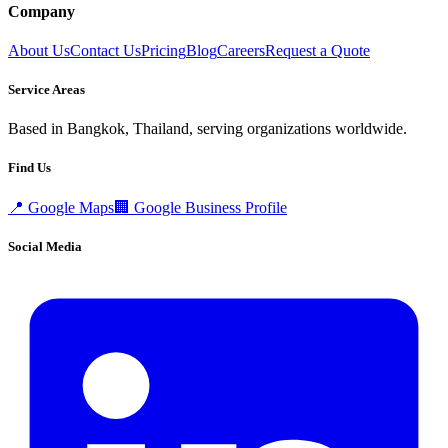
Company
About Us
Contact Us
Pricing
Blog
Careers
Request a Quote
Service Areas
Based in Bangkok, Thailand, serving organizations worldwide.
Find Us
📍
Google Maps
🏢
Google Business Profile
Social Media