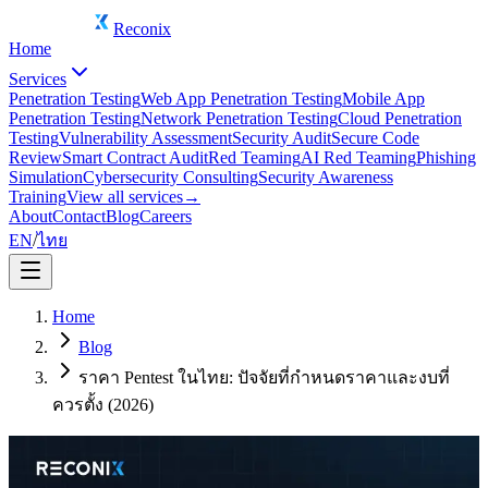
Reconix
Home
Services
Penetration Testing
Web App Penetration Testing
Mobile App
Penetration Testing
Network Penetration Testing
Cloud Penetration
Testing
Vulnerability Assessment
Security Audit
Secure Code
Review
Smart Contract Audit
Red Teaming
AI Red Teaming
Phishing
Simulation
Cybersecurity Consulting
Security Awareness
Training
View all services
→
About
Contact
Blog
Careers
EN
/
ไทย
Home
Blog
ราคา Pentest ในไทย: ปัจจัยที่กำหนดราคาและงบที่
ควรตั้ง (2026)