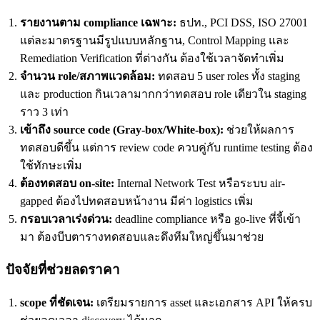
รายงานตาม compliance เฉพาะ:
ธปท., PCI DSS, ISO 27001
แต่ละมาตรฐานมีรูปแบบหลักฐาน, Control Mapping และ
Remediation Verification ที่ต่างกัน ต้องใช้เวลาจัดทำเพิ่ม
จำนวน role/สภาพแวดล้อม:
ทดสอบ 5 user roles ทั้ง staging
และ production กินเวลามากกว่าทดสอบ role เดียวใน staging
ราว 3 เท่า
เข้าถึง source code (Gray-box/White-box):
ช่วยให้ผลการ
ทดสอบดีขึ้น แต่การ review code ควบคู่กับ runtime testing ต้อง
ใช้ทักษะเพิ่ม
ต้องทดสอบ on-site:
Internal Network Test หรือระบบ air-
gapped ต้องไปทดสอบหน้างาน มีค่า logistics เพิ่ม
กรอบเวลาเร่งด่วน:
deadline compliance หรือ go-live ที่จี้เข้า
มา ต้องบีบตารางทดสอบและดึงทีมใหญ่ขึ้นมาช่วย
ปัจจัยที่ช่วยลดราคา
scope ที่ชัดเจน:
เตรียมรายการ asset และเอกสาร API ให้ครบ