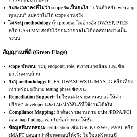
ระยะเวลาคงที่ไม่ว่า scope จะเป็นอะไร
"5 วันสำหรับ web app
ทุกแบบ" แปลว่าไม่ได้ scope งานจริง
ไม่ระบุ methodology
ถ้า proposal ไม่อ้างอิง OWASP, PTES
หรือ OSSTMM สงสัยไว้ก่อนว่าอาจไม่ได้ทดสอบอย่างเป็น
ระบบ
สัญญาณที่ดี (Green Flags)
scope ชัดเจน:
ระบุ endpoint, role, สภาพแวดล้อม และข้อ
ยกเว้นครบถ้วน
ระบุ methodology:
PTES, OWASP WSTG/MASTG หรือเทียบ
เท่า พร้อมอธิบาย testing phase ชัดเจน
Remediation Support:
ไม่ใช่แค่ส่งรายงานจบ แต่ให้คำ
ปรึกษา developer และแนะนำวิธีแก้ที่ใช้งานได้จริง
Compliance Mapping:
ถ้าต้องรายงานตาม ธปท./PDPA/PCI
ต้อง map findings เข้ากับข้อกำหนดให้ชัด
ข้อมูลทีมทดสอบ:
certification เช่น OSCP, OSWE, eWPT หรือ
eMAPT บ่งบอกว่าทีมทดสอบได้จริง ไม่ใช่แค่รู้ทฤษฎี