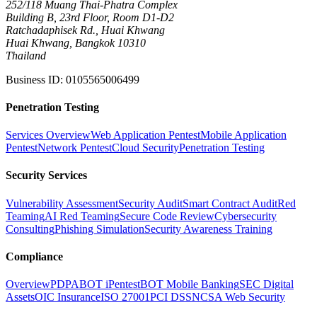
252/118 Muang Thai-Phatra Complex
Building B, 23rd Floor, Room D1-D2
Ratchadaphisek Rd., Huai Khwang
Huai Khwang, Bangkok 10310
Thailand
Business ID
:
0105565006499
Penetration Testing
Services Overview
Web Application Pentest
Mobile Application
Pentest
Network Pentest
Cloud Security
Penetration Testing
Security Services
Vulnerability Assessment
Security Audit
Smart Contract Audit
Red
Teaming
AI Red Teaming
Secure Code Review
Cybersecurity
Consulting
Phishing Simulation
Security Awareness Training
Compliance
Overview
PDPA
BOT iPentest
BOT Mobile Banking
SEC Digital
Assets
OIC Insurance
ISO 27001
PCI DSS
NCSA Web Security