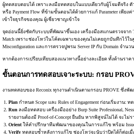
ผู้ทดสอบตอบได้ เพราะลงมือทดสอบในแบบเดียวกับผู้โจมตีจริง ตัวอย
หรือ Payment Flow ที่ข้ามขั้นตอนได้ด้วยการแก้ Parameter เพียงค่
เข้าใจธุรกิจของคุณ ผู้เชี่ยวชาญเข้าใจ
จุดอ่อนนี้ยิ่งชัดกับระบบที่พัฒนาขึ้นเอง เครื่องมือสแกนตรวจจ
Match เพราะช่องโหว่ในโค้ดเฉพาะของคุณไม่เคยถูกบันทึกไว้ในฐ
Misconfiguration และการตรวจปูพรม Server IP กับ Domain จำนวนม
หากต้องการเปรียบเทียบสองแนวทางนี้อย่างละเอียด ทั้งด้านราค
ขั้นตอนการทดสอบเจาะระบบ: กรอบ PRO
งานทดสอบของ Reconix ทุกงานดำเนินตามกรอบ PROVE ซึ่งพัฒ
Plan
กำหนด Scope และ Rules of Engagement ก่อนเริ่มงาน: 
Run
ลงมือทดสอบ เครื่องมืออย่าง Burp Suite Professional,
รายงานต้องมี Proof-of-Concept ยืนยัน หากพิสูจน์ไม่ได้ จะไม่
Orient
ให้คำปรึกษาทีมพัฒนาของคุณในการแก้ไข พร้อม Issue
Verify
ทดสอบซ้ำหลังการแก้ไข ช่องโหว่จะนับว่าปิดได้ก็ต่อเม