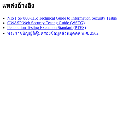
แหล่งอ้างอิง
NIST SP 800-115: Technical Guide to Information Security Testi
OWASP Web Security Testing Guide (WSTG)
Penetration Testing Execution Standard (PTES)
พระราชบัญญัติคุ้มครองข้อมูลส่วนบุคคล พ.ศ. 2562
เมื่อ Hardware Wallet สร้างกุญแจที่เดาได้ ช่องโห
August 6, 2026
•
Reconix Team (Sorawish Laovakul)
ช่องโหว่ใน firmware COLDCARD ตั้งแต่ปี 2021 ทำให้ seed ถูก
Read More