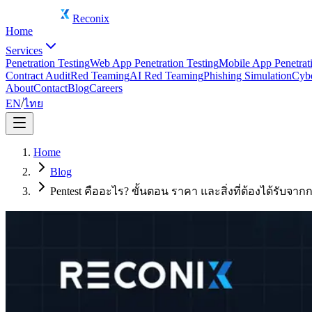
Reconix
Home
Services
Penetration Testing
Web App Penetration Testing
Mobile App Penetrati
Contract Audit
Red Teaming
AI Red Teaming
Phishing Simulation
Cybe
About
Contact
Blog
Careers
EN
/
ไทย
Home
Blog
Pentest คืออะไร? ขั้นตอน ราคา และสิ่งที่ต้องได้รับ