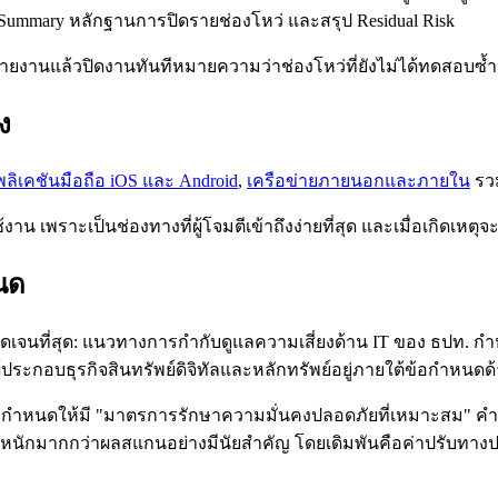
ummary หลักฐานการปิดรายช่องโหว่ และสรุป Residual Risk
รายงานแล้วปิดงานทันทีหมายความว่าช่องโหว่ที่ยังไม่ได้ทดสอบซ้ำ คื
ง
ลิเคชันมือถือ iOS และ Android
,
เครือข่ายภายนอกและภายใน
รวม
้งาน เพราะเป็นช่องทางที่ผู้โจมตีเข้าถึงง่ายที่สุด และเมื่อเกิดเห
หนด
ดเจนที่สุด: แนวทางการกำกับดูแลความเสี่ยงด้าน IT ของ ธปท.
นผู้ประกอบธุรกิจสินทรัพย์ดิจิทัลและหลักทรัพย์อยู่ภายใต้ข้อกำ
ซึ่งกำหนดให้มี "มาตรการรักษาความมั่นคงปลอดภัยที่เหมาะสม" คำว่
นักมากกว่าผลสแกนอย่างมีนัยสำคัญ โดยเดิมพันคือค่าปรับทางปก