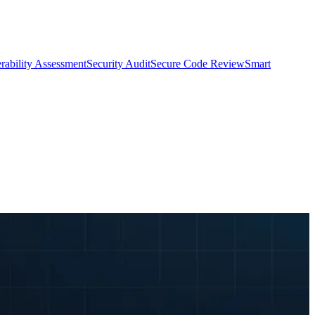
rability Assessment
Security Audit
Secure Code Review
Smart