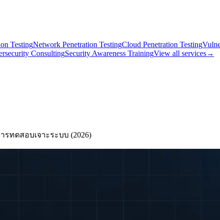
on Testing
Network Penetration Testing
Cloud Penetration Testing
Vulne
rsecurity Consulting
Security Awareness Training
View all services
→
จากการทดสอบเจาะระบบ (2026)