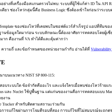
่างที่เครื่องมือสแกนตรวจไม่พบ: ระบบที่ผู้ใช้แก้ค่า ID ใน API Re
าเดียว ช่องโหว่กลุ่มนี้คือ Business Logic ซึ่งต้องเข้าใจก่อนว่าระ
าก Template ของช่องโหว่ที่เคยพบในซอฟต์แวร์สำเร็จรูป แอปที่ที
านข้อมูลใดมาก่อน ระบบลักษณะนี้ต้องอาศัยการทดสอบโดยผู้เชี่ย
าก คืองานที่ VA ทำได้ดีและคุ้มค่ากว่า
า ความถี่ และข้อกำหนดของหน่วยงานกำกับ อ่านได้ที่
Vulnerabilit
VE
นาบนแนวทาง NIST SP 800-115:
ทดสอบระบบใด ข้อจำกัดคืออะไร และแจ้งใครเมื่อพบช่องโหว่ร้ายแร
 Nessus และ Nuclei ใช้ปูพื้นฐาน แต่แก่นของงานคือการทดสอบแบบ
รายงาน
 Tracker สำหรับติดตามสถานะร่วมกัน
ื่อการแก้ไขผ่านการโจมตีรอบที่สอง การแก้ไขที่ไม่สมบูรณ์จะถูกต