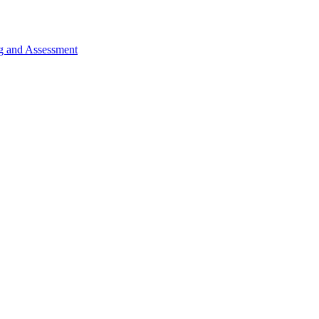
ng and Assessment
ว่ RNG ใน COLDCARD Firmware
สร้างจาก PRNG ที่คาดเดาได้ ปลายกรกฎาคม 2026 Bitcoin 594 BTC 